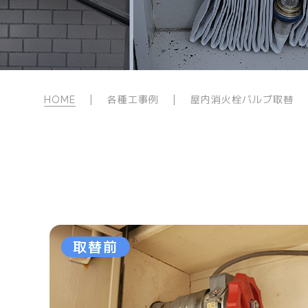
HOME
| 各種工事例 | 屋内消火栓バルブ取替
取替前